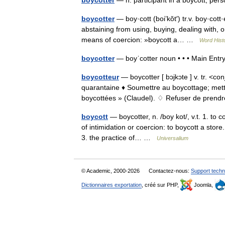
boycotter
— n. participant in a boycott; pe
boycotter
— boy·cott (boi’kŏt′) tr.v. boy·cott
abstaining from using, buying, dealing with, or
means of coercion: »boycott a… …
Word Hist
boycotter
— boyˈcotter noun • • • Main Ent
boycotteur
— boycotter [ bɔjkɔte ] v. tr. <con
quarantaine ♦ Soumettre au boycottage; mett
boycottées » (Claudel). ♢ Refuser de pre
boycott
— boycotter, n. /boy kot/, v.t. 1. to
of intimidation or coercion: to boycott a store
3. the practice of… …
Universalium
© Academic, 2000-2026
Contactez-nous:
Support techn
Dictionnaires exportation
, créé sur PHP,
Joomla,