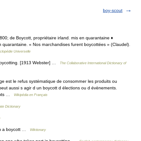
boy-scout
 1800; de Boycott, propriétaire irland. mis en quarantaine ♦
n quarantaine. « Nos marchandises furent boycottées » (Claudel).
clopédie Universelle
n boycotting. [1913 Webster] …
The Collaborative International Dictionary of
ge est le refus systématique de consommer les produits ou
 peut aussi s agir d un boycott d élections ou d évènements.
ients …
Wikipédia en Français
ate Dictionary
m
n a boycott …
Wiktionary