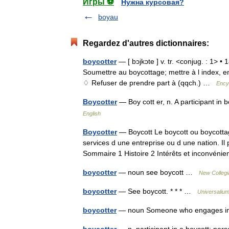
Игры ⚽
Нужна курсовая?
boyau
Regardez d'autres dictionnaires:
boycotter
— [ bɔjkɔte ] v. tr. <conjug. : 1> •
Soumettre au boycottage; mettre à l index, e
♢ Refuser de prendre part à (qqch.) …
Ency
Boycotter
— Boy cott er, n. A participant i
English
Boycotter
— Boycott Le boycott ou boycotta
services d une entreprise ou d une nation. Il
Sommaire 1 Histoire 2 Intérêts et inconvén
boycotter
— noun see boycott …
New Collegi
boycotter
— See boycott. * * * …
Universaliu
boycotter
— noun Someone who engages i