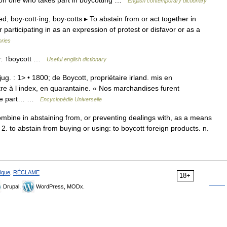
rson one who takes part in boycotting …
English contemporary dictionary
·ed, boy·cott·ing, boy·cotts ▸ To abstain from or act together in
 participating in as an expression of protest or disfavor or as a
ories
ry: ↑boycott …
Useful english dictionary
jug. : 1> • 1800; de Boycott, propriétaire irland. mis en
re à l index, en quarantaine. « Nos marchandises furent
ndre part… …
Encyclopédie Universelle
 combine in abstaining from, or preventing dealings with, as a means
. 2. to abstain from buying or using: to boycott foreign products. n.
ique
,
RÉCLAME
18+
Drupal,
WordPress, MODx.