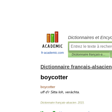
Dictionnaires et Ency
fr-academic.com
Dictionnaire français-alsacien
Dictionnaire français-alsacien
boycotter
boycotter
uff
d
'
r
Sitta
loh
,
veràchta
.
Dictionnaire
français
-
alsacien
.
2015
.